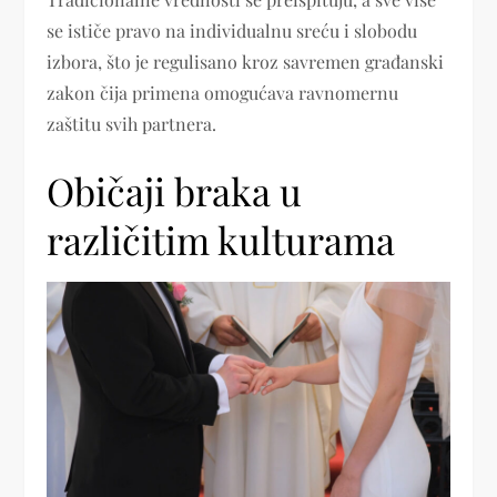
se ističe pravo na individualnu sreću i slobodu
izbora, što je regulisano kroz savremen građanski
zakon čija primena omogućava ravnomernu
zaštitu svih partnera.
Običaji braka u
različitim kulturama