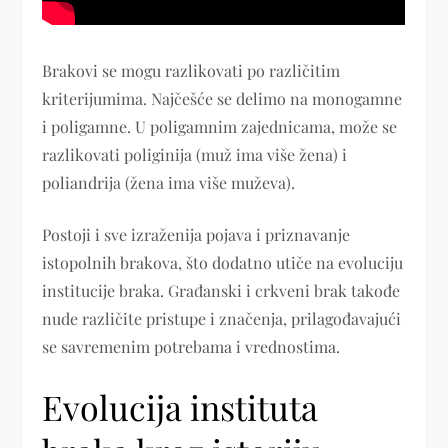
Brakovi se mogu razlikovati po različitim
kriterijumima. Najčešće se delimo na monogamne
i poligamne. U poligamnim zajednicama, može se
razlikovati poliginija (muž ima više žena) i
poliandrija (žena ima više muževa).
Postoji i sve izraženija pojava i priznavanje
istopolnih brakova, što dodatno utiče na evoluciju
institucije braka. Građanski i crkveni brak takođe
nude različite pristupe i značenja, prilagođavajući
se savremenim potrebama i vrednostima.
Evolucija instituta