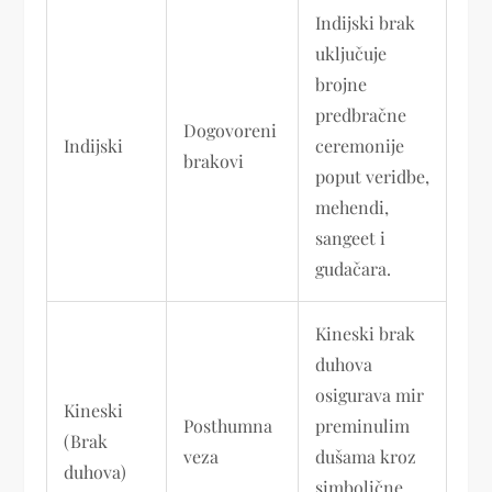
Indijski brak
uključuje
brojne
predbračne
Dogovoreni
Indijski
ceremonije
brakovi
poput veridbe,
mehendi,
sangeet i
gudačara.
Kineski brak
duhova
osigurava mir
Kineski
Posthumna
preminulim
(Brak
veza
dušama kroz
duhova)
simbolične