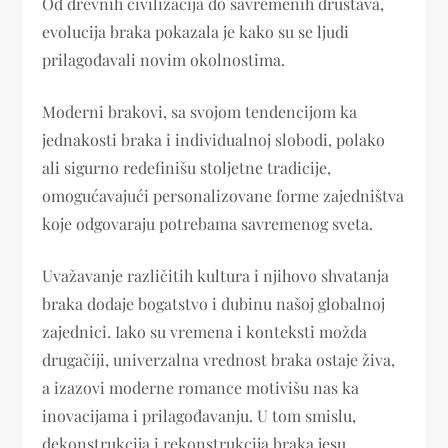
Od drevnih civilizacija do savremenih društava,
evolucija braka pokazala je kako su se ljudi
prilagođavali novim okolnostima.
Moderni brakovi, sa svojom tendencijom ka
jednakosti braka i individualnoj slobodi, polako
ali sigurno redefinišu stoljetne tradicije,
omogućavajući personalizovane forme zajedništva
koje odgovaraju potrebama savremenog sveta.
Uvažavanje različitih kultura i njihovo shvatanja
braka dodaje bogatstvo i dubinu našoj globalnoj
zajednici. Iako su vremena i konteksti možda
drugačiji, univerzalna vrednost braka ostaje živa,
a izazovi moderne romance motivišu nas ka
inovacijama i prilagođavanju. U tom smislu,
dekonstrukcija i rekonstrukcija braka jesu