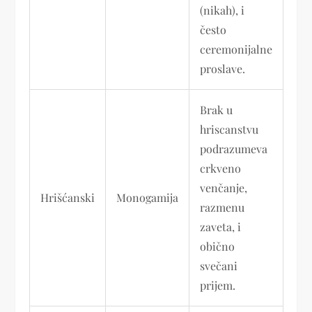
(nikah), i
često
ceremonijalne
proslave.
Brak u
hriscanstvu
podrazumeva
crkveno
venčanje,
Hrišćanski
Monogamija
razmenu
zaveta, i
obično
svečani
prijem.