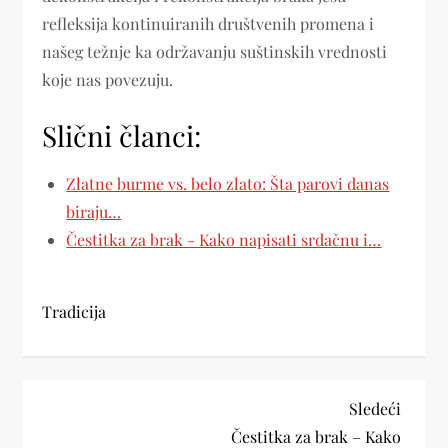
refleksija kontinuiranih društvenih promena i
našeg težnje ka održavanju suštinskih vrednosti
koje nas povezuju.
Slični članci:
Zlatne burme vs. belo zlato: Šta parovi danas
biraju…
Čestitka za brak - Kako napisati srdačnu i…
Tradicija
K
Next
Sledeći
Post
Čestitka za brak – Kako