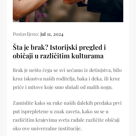
Postavljeno:
jul 11, 2024
Šta je brak? Istorijski pregled i
običaji u različitim kulturama
Brak je nešto čega se svi sećamo iz detinjstva, bilo
kroz iskustva naših roditelja, baka i deka, ili kroz
priče i mitove koje smo slušali od malih nogu.
Zamislite kako su ruke naših dalekih predaka prvi
put isprepletene u znak zaveta, kako su se u
različitim krajevima sveta rađale različite običaji
oko ove univerzalne institucije.