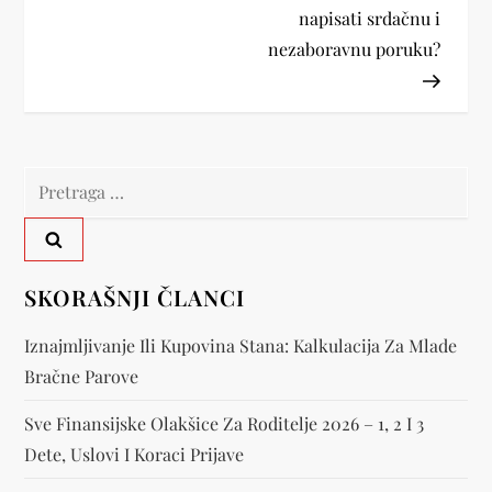
r
napisati srdačnu i
e
nezaboravnu poruku?
t
a
Pretraga
n
za:
j
e
SKORAŠNJI ČLANCI
č
Iznajmljivanje Ili Kupovina Stana: Kalkulacija Za Mlade
Bračne Parove
l
Sve Finansijske Olakšice Za Roditelje 2026 – 1, 2 I 3
a
Dete, Uslovi I Koraci Prijave