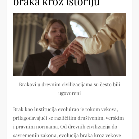
braka kroz istoriju
Brakovi u drevnim civilizacijama su često bili
ugovoreni
Brak kao institucija evoluirao je tokom vekova,
prilagođavajući se različitim društvenim, verskim
i pravnim normama. Od drevnih civilizacija do
savremenih zakona, evolucija braka kroz vekove