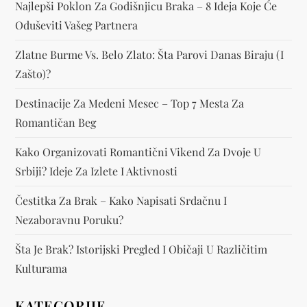
n
Najlepši Poklon Za Godišnjicu Braka – 8 Ideja Koje Će
k
Oduševiti Vašeg Partnera
a
Zlatne Burme Vs. Belo Zlato: Šta Parovi Danas Biraju (i
Zašto)?
Destinacije Za Medeni Mesec – Top 7 Mesta Za
Romantičan Beg
Kako Organizovati Romantični Vikend Za Dvoje U
Srbiji? Ideje Za Izlete I Aktivnosti
Čestitka Za Brak – Kako Napisati Srdačnu I
Nezaboravnu Poruku?
Šta Je Brak? Istorijski Pregled I Običaji U Različitim
Kulturama
KATEGORIJE