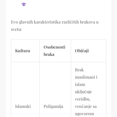
Evo glavnih karakteristika različitih brakova u
svetu:
Osobenosti
Kultura
Običaji
braka
Brak
muslimani i
islam
uključuje
veridbu,
Islamski
Poligamija
venčanje sa
ugovorom