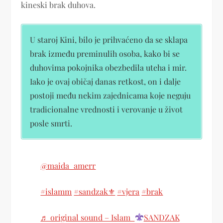
kineski brak duhova.
U staroj Kini, bilo je prihvaćeno da se sklapa
brak između preminulih osoba, kako bi se
duhovima pokojnika obezbedila uteha i mir.
Iako je ovaj običaj danas retkost, on i dalje
postoji među nekim zajednicama koje neguju
tradicionalne vrednosti i verovanje u život
posle smrti.
@maida_amerr
#islamm
#sandzak⚜
#vjera
#brak
♬ original sound – Islam
SANDZAK